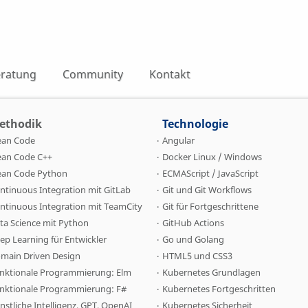
ratung
Community
Kontakt
ethodik
Technologie
ean Code
Angular
ean Code C++
Docker Linux / Windows
ean Code Python
ECMAScript / JavaScript
ntinuous Integration mit GitLab
Git und Git Workflows
ntinuous Integration mit TeamCity
Git für Fortgeschrittene
ta Science mit Python
GitHub Actions
ep Learning für Entwickler
Go und Golang
main Driven Design
HTML5 und CSS3
nktionale Programmierung: Elm
Kubernetes Grundlagen
nktionale Programmierung: F#
Kubernetes Fortgeschritten
nstliche Intelligenz, GPT, OpenAI
Kubernetes Sicherheit