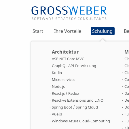
Start
Ihre Vorteile
Schulung
Be
Architektur
M
ASP.NET Core MVC
Cl
GraphQL API-Entwicklung
Cl
Kotlin
Cl
Microservices
Co
Node.js
Co
React.js / Redux
Da
Reactive Extensions und LINQ
De
Spring Boot / Spring Cloud
Do
Vue.js
Fu
Windows Azure Cloud-Computing
Fu
Kü