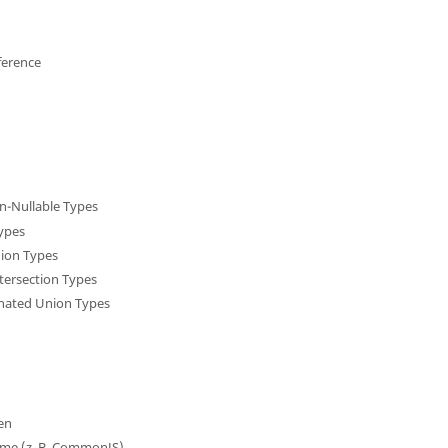
ference
n-Nullable Types
Types
ion Types
tersection Types
inated Union Types
en
me (z. B. CommonJS)