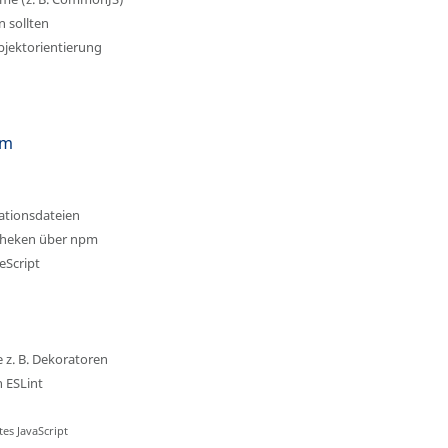
 sollten
bjektorientierung
em
ationsdateien
otheken über npm
eScript
 z. B. Dekoratoren
n ESLint
tes JavaScript