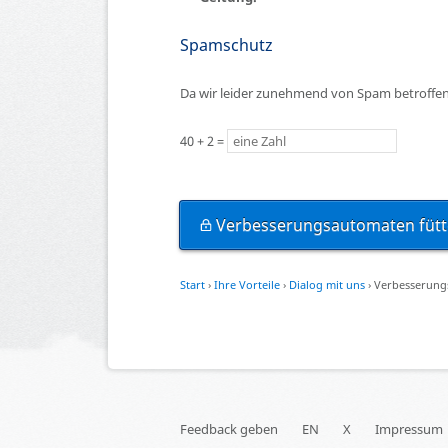
Spamschutz
Da wir leider zunehmend von Spam betroffen 
40 + 2 =
Verbesserungsautomaten fütt
Start
›
Ihre Vorteile
›
Dialog mit uns
›
Verbesserungs
Feedback geben
EN
X
Impressum