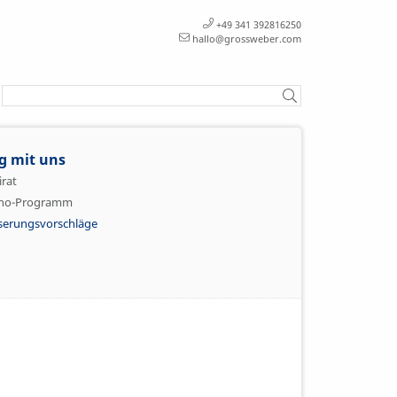
+49 341 392816250
hallo@grossweber.com
g mit uns
irat
ono-Programm
serungsvorschläge