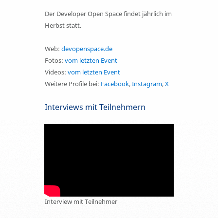
Der Developer Open Space findet jährlich im
Herbst statt.
Web:
devopenspace.de
Fotos:
vom letzten Event
Videos:
vom letzten Event
Weitere Profile bei:
Facebook
,
Instagram
,
X
Interviews mit Teilnehmern
Interview mit Teilnehmer